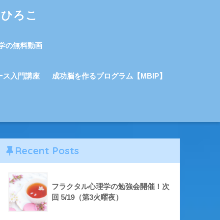
しひろこ
学の無料動画
ース入門講座
成功脳を作るプログラム【MBIP】
Recent Posts
フラクタル心理学の勉強会開催！次
回 5/19（第3火曜夜）