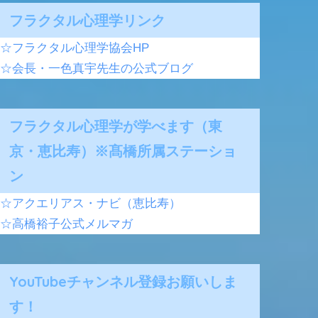
フラクタル心理学リンク
☆フラクタル心理学協会HP
☆会長・一色真宇先生の公式ブログ
フラクタル心理学が学べます（東
京・恵比寿）※髙橋所属ステーショ
ン
☆アクエリアス・ナビ（恵比寿）
☆高橋裕子公式メルマガ
YouTubeチャンネル登録お願いしま
す！