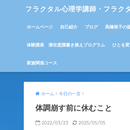
フラクタル心理学講師・フラク
ホームページ
自己紹介
ブログ
髙橋裕子の
体験講座 潜在意識書き換えプログラム
ひとを変
家族関係コース
ホーム
今日の一言
体調崩す前に休むこと
2022/03/23
2025/05/05