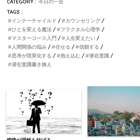
CATEGORY :
今日の一言
TAGS :
インナーチャイルド
カウンセリング
ひとを変える魔法
フラクタル心理学
マスターコース入門
人生変えたい
人間関係の悩み
任せる
信頼する
思考が現実化する
抱え込む
潜在意識
潜在意識書き換え
感情が理解を妨げる