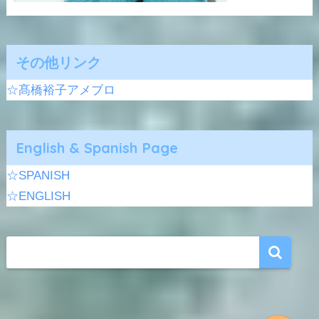
その他リンク
☆髙橋裕子アメブロ
English & Spanish Page
☆SPANISH
☆ENGLISH