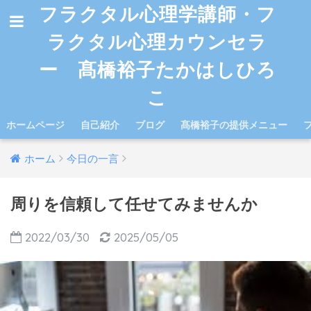
フラクタル心理学講師・フ
ラクタル心理カウンセラ
ー 髙橋裕子たかはしひろ
こ
ホームページ
自己紹介
ブログ
髙橋裕子の提供メニュー
ホーム
今日の一言
周りを信頼して任せてみませんか
2022/03/30
2025/05/05