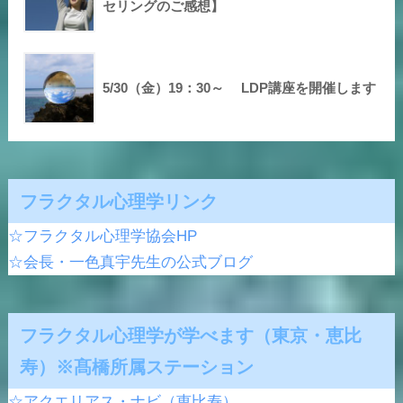
セリングのご感想】
5/30（金）19：30～ LDP講座を開催します
フラクタル心理学リンク
☆フラクタル心理学協会HP
☆会長・一色真宇先生の公式ブログ
フラクタル心理学が学べます（東京・恵比
寿）※髙橋所属ステーション
☆アクエリアス・ナビ（恵比寿）