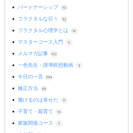
パートナーシップ
10
フラクタルな日々
32
フラクタル心理学とは
14
マスターコース入門
5
メルマガ記事
152
一色先生・誘導瞑想動画
3
今日の一言
394
修正方法
48
働けるのは幸せだ
11
子育て・親育て
16
家族関係コース
3