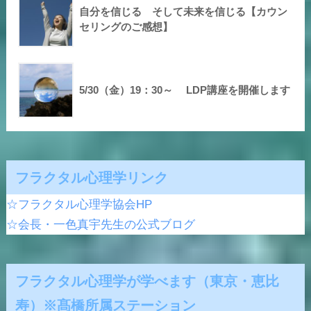
自分を信じる そして未来を信じる【カウン
セリングのご感想】
5/30（金）19：30～ LDP講座を開催します
フラクタル心理学リンク
☆フラクタル心理学協会HP
☆会長・一色真宇先生の公式ブログ
フラクタル心理学が学べます（東京・恵比
寿）※髙橋所属ステーション