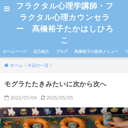
フラクタル心理学講師・フ
ラクタル心理カウンセラ
ー 髙橋裕子たかはしひろ
こ
ホームページ
自己紹介
ブログ
髙橋裕子の提供メニュー
ホーム
今日の一言
モグラたたきみたいに次から次へ
2022/07/04
2025/05/05