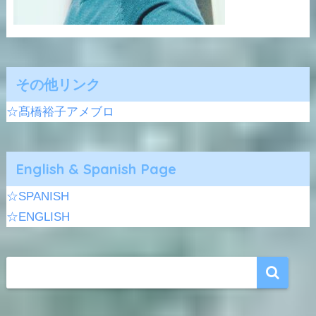
その他リンク
☆髙橋裕子アメブロ
English & Spanish Page
☆SPANISH
☆ENGLISH