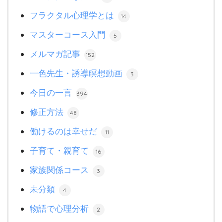
フラクタル心理学とは
14
マスターコース入門
5
メルマガ記事
152
一色先生・誘導瞑想動画
3
今日の一言
394
修正方法
48
働けるのは幸せだ
11
子育て・親育て
16
家族関係コース
3
未分類
4
物語で心理分析
2