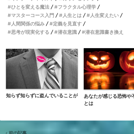
ひとを変える魔法
フラクタル心理学
マスターコース入門
人生とは
人生変えたい
人間関係の悩み
定義を見直す
思考が現実化する
潜在意識
潜在意識書き換え
知らず知らずに盗んでいることが
あなたが感じる恐怖や
とは
前の記事