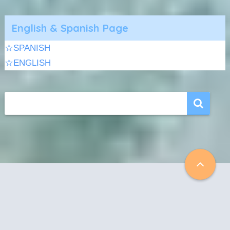
English & Spanish Page
☆SPANISH
☆ENGLISH