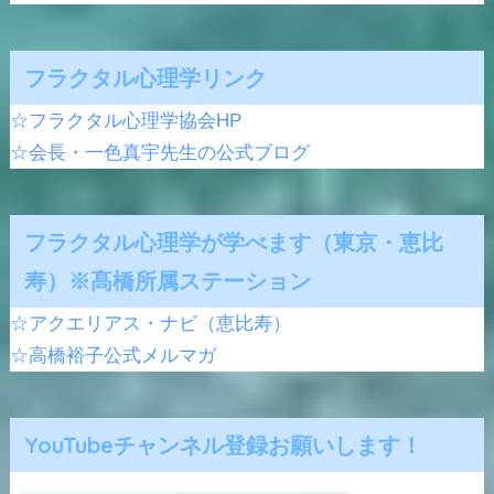
フラクタル心理学リンク
☆フラクタル心理学協会HP
☆会長・一色真宇先生の公式ブログ
フラクタル心理学が学べます（東京・恵比
寿）※髙橋所属ステーション
☆アクエリアス・ナビ（恵比寿）
☆高橋裕子公式メルマガ
YouTubeチャンネル登録お願いします！