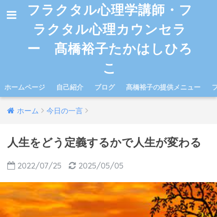
フラクタル心理学講師・フ
ラクタル心理カウンセラ
ー 髙橋裕子たかはしひろ
こ
ホームページ
自己紹介
ブログ
髙橋裕子の提供メニュー
ホーム
今日の一言
人生をどう定義するかで人生が変わる
2022/07/25
2025/05/05