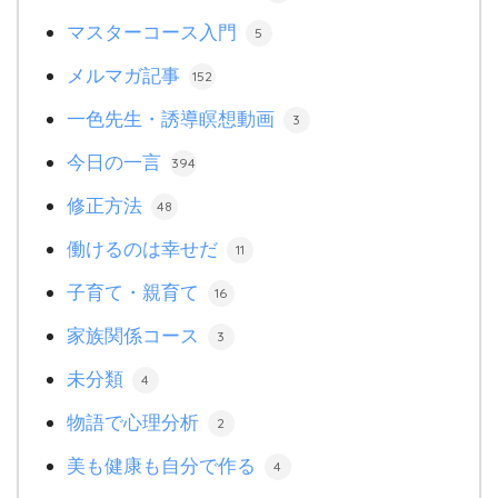
マスターコース入門
5
メルマガ記事
152
一色先生・誘導瞑想動画
3
今日の一言
394
修正方法
48
働けるのは幸せだ
11
子育て・親育て
16
家族関係コース
3
未分類
4
物語で心理分析
2
美も健康も自分で作る
4