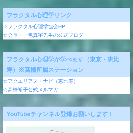
フラクタル心理学リンク
☆フラクタル心理学協会HP
☆会長・一色真宇先生の公式ブログ
フラクタル心理学が学べます（東京・恵比
寿）※髙橋所属ステーション
☆アクエリアス・ナビ（恵比寿）
☆高橋裕子公式メルマガ
YouTubeチャンネル登録お願いします！