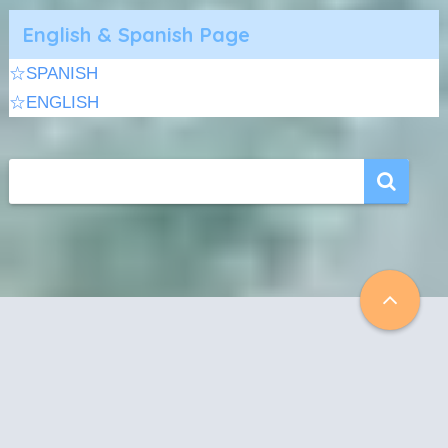
English & Spanish Page
☆SPANISH
☆ENGLISH