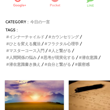
Google+
Pocket
LINE
CATEGORY :
今日の一言
TAGS :
インナーチャイルド
カウンセリング
ひとを変える魔法
フラクタル心理学
マスターコース入門
人と繋がる
人間関係の悩み
思考が現実化する
潜在意識
潜在意識書き換え
自分と繋がる
親密感