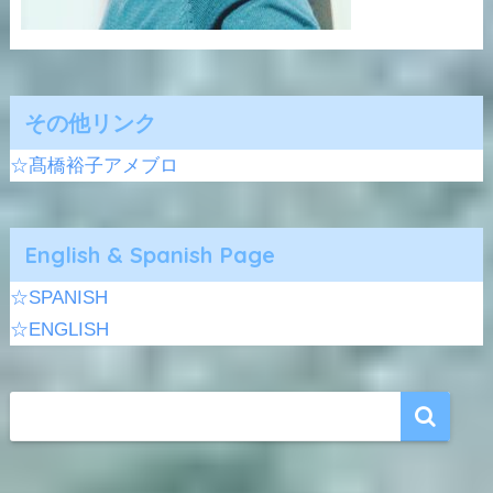
その他リンク
☆髙橋裕子アメブロ
English & Spanish Page
☆SPANISH
☆ENGLISH