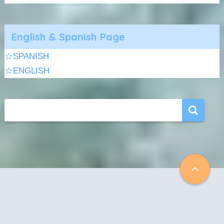
English & Spanish Page
☆SPANISH
☆ENGLISH