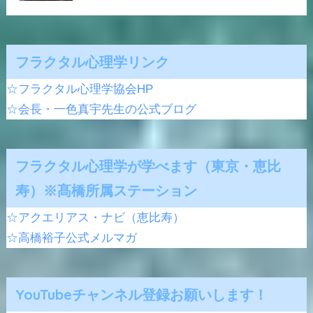
フラクタル心理学リンク
☆フラクタル心理学協会HP
☆会長・一色真宇先生の公式ブログ
フラクタル心理学が学べます（東京・恵比
寿）※髙橋所属ステーション
☆アクエリアス・ナビ（恵比寿）
☆高橋裕子公式メルマガ
YouTubeチャンネル登録お願いします！