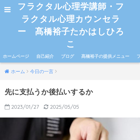
フラクタル心理学講師・フ
ラクタル心理カウンセラ
ー 髙橋裕子たかはしひろ
こ
ホームページ
自己紹介
ブログ
髙橋裕子の提供メニュー
ホーム
今日の一言
先に支払うか後払いするか
2023/01/27
2025/05/05