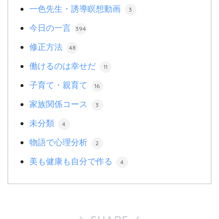
一色先生・誘導瞑想動画
3
今日の一言
394
修正方法
48
働けるのは幸せだ
11
子育て・親育て
16
家族関係コース
3
未分類
4
物語で心理分析
2
美も健康も自分で作る
4