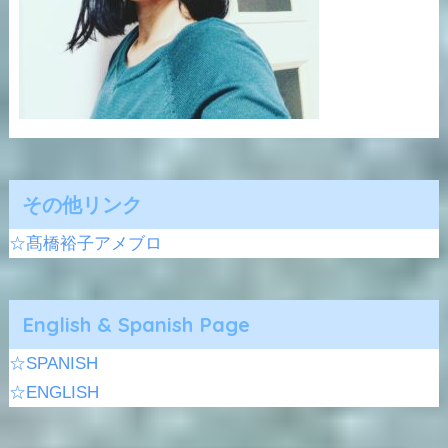
その他リンク
☆髙橋裕子アメブロ
English & Spanish Page
☆SPANISH
☆ENGLISH