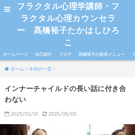
フラクタル心理学講師・フ
ラクタル心理カウンセラ
ー 髙橋裕子たかはしひろ
こ
ホームページ
自己紹介
ブログ
髙橋裕子の提供メニュー
ホーム
今日の一言
インナーチャイルドの長い話に付き合
わない
2023/02/01
2025/05/05