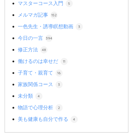
マスターコース入門
5
メルマガ記事
152
一色先生・誘導瞑想動画
3
今日の一言
394
修正方法
48
働けるのは幸せだ
11
子育て・親育て
16
家族関係コース
3
未分類
4
物語で心理分析
2
美も健康も自分で作る
4