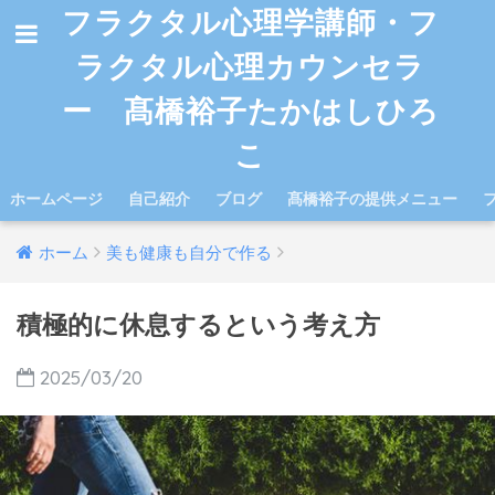
フラクタル心理学講師・フ
ラクタル心理カウンセラ
ー 髙橋裕子たかはしひろ
こ
ホームページ
自己紹介
ブログ
髙橋裕子の提供メニュー
ホーム
美も健康も自分で作る
積極的に休息するという考え方
2025/03/20