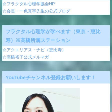
☆フラクタル心理学協会HP
☆会長・一色真宇先生の公式ブログ
フラクタル心理学が学べます（東京・恵比
寿）※髙橋所属ステーション
☆アクエリアス・ナビ（恵比寿）
☆高橋裕子公式メルマガ
YouTubeチャンネル登録お願いします！