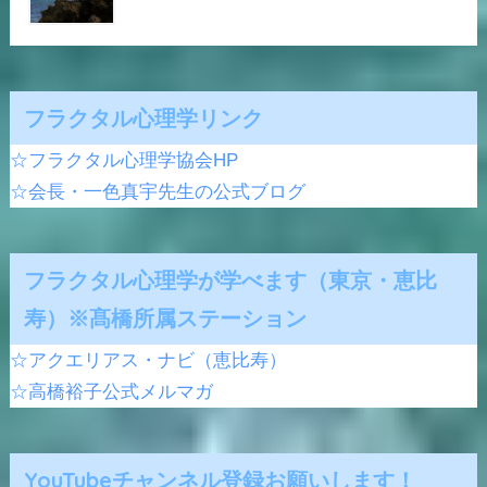
フラクタル心理学リンク
☆フラクタル心理学協会HP
☆会長・一色真宇先生の公式ブログ
フラクタル心理学が学べます（東京・恵比
寿）※髙橋所属ステーション
☆アクエリアス・ナビ（恵比寿）
☆高橋裕子公式メルマガ
YouTubeチャンネル登録お願いします！