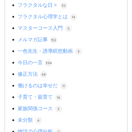
フラクタルな日々
32
フラクタル心理学とは
14
マスターコース入門
5
メルマガ記事
152
一色先生・誘導瞑想動画
3
今日の一言
394
修正方法
48
働けるのは幸せだ
11
子育て・親育て
16
家族関係コース
3
未分類
4
物語で心理分析
2