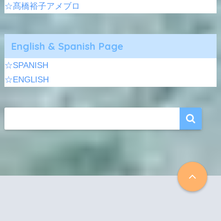
☆髙橋裕子アメブロ
English & Spanish Page
☆SPANISH
☆ENGLISH