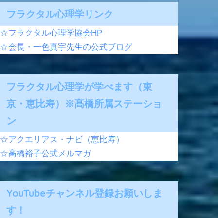
フラクタル心理学リンク
☆フラクタル心理学協会HP
☆会長・一色真宇先生の公式ブログ
フラクタル心理学が学べます（東
京・恵比寿）※髙橋所属ステーショ
ン
☆アクエリアス・ナビ（恵比寿）
☆高橋裕子公式メルマガ
YouTubeチャンネル登録お願いしま
す！