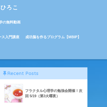
しひろこ
学の無料動画
ース入門講座
成功脳を作るプログラム【MBIP】
Recent Posts
フラクタル心理学の勉強会開催！次
回 5/19（第3火曜夜）