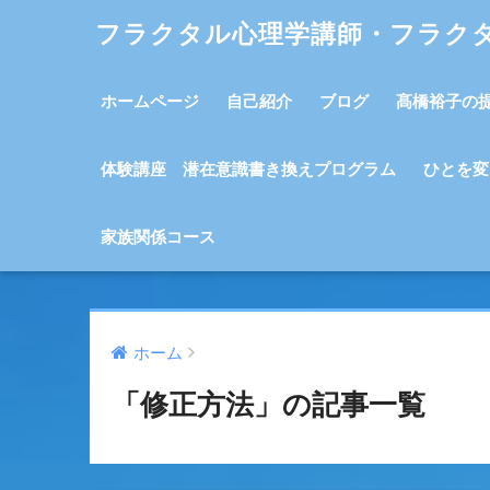
フラクタル心理学講師・フラク
ホームページ
自己紹介
ブログ
髙橋裕子の
体験講座 潜在意識書き換えプログラム
ひとを変
家族関係コース
ホーム
「修正方法」の記事一覧