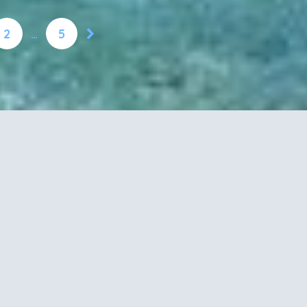
2
…
5