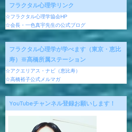
フラクタル心理学リンク
☆フラクタル心理学協会HP
☆会長・一色真宇先生の公式ブログ
フラクタル心理学が学べます（東京・恵比
寿）※髙橋所属ステーション
☆アクエリアス・ナビ（恵比寿）
☆高橋裕子公式メルマガ
YouTubeチャンネル登録お願いします！