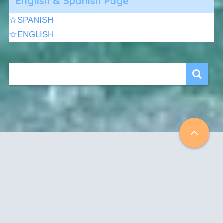
English & Spanish Page
☆SPANISH
☆ENGLISH