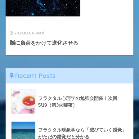
2021.10.06 Wed
脳に負荷をかけて進化させる
Recent Posts
フラクタル心理学の勉強会開催！次回
5/19（第3火曜夜）
フラクタル現象学なら「滅びていく感覚」
がただの錯覚だと分かる