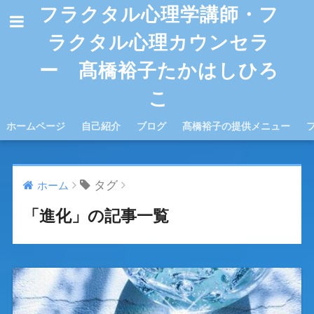
フラクタル心理学講師・フ
ラクタル心理カウンセラ
ー 髙橋裕子たかはしひろ
こ
ホームページ
自己紹介
ブログ
髙橋裕子の提供メニュー
タグ
ホーム
「進化」の記事一覧