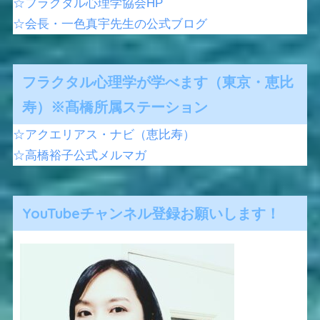
☆フラクタル心理学協会HP
☆会長・一色真宇先生の公式ブログ
フラクタル心理学が学べます（東京・恵比
寿）※髙橋所属ステーション
☆アクエリアス・ナビ（恵比寿）
☆高橋裕子公式メルマガ
YouTubeチャンネル登録お願いします！