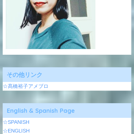
その他リンク
☆髙橋裕子アメブロ
English & Spanish Page
☆SPANISH
☆ENGLISH