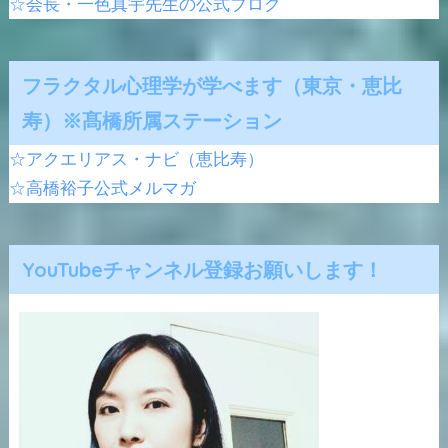
☆会長・一色真宇先生の公式ブログ
フラクタル心理学が学べます（東京・恵比
寿）※髙橋所属ステーション
☆アクエリアス・ナビ（恵比寿）
☆高橋裕子公式メルマガ
YouTubeチャンネル登録お願いします！