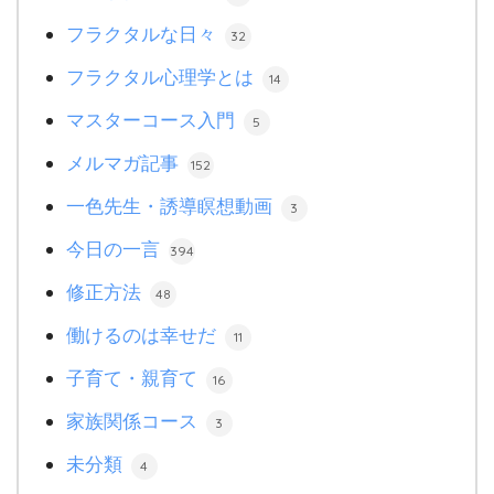
フラクタルな日々
32
フラクタル心理学とは
14
マスターコース入門
5
メルマガ記事
152
一色先生・誘導瞑想動画
3
今日の一言
394
修正方法
48
働けるのは幸せだ
11
子育て・親育て
16
家族関係コース
3
未分類
4