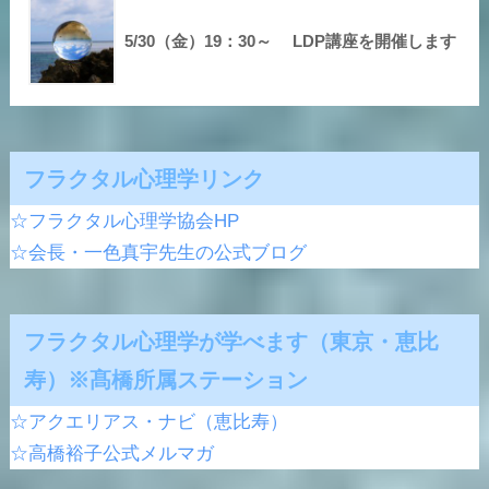
5/30（金）19：30～ LDP講座を開催します
フラクタル心理学リンク
☆フラクタル心理学協会HP
☆会長・一色真宇先生の公式ブログ
フラクタル心理学が学べます（東京・恵比
寿）※髙橋所属ステーション
☆アクエリアス・ナビ（恵比寿）
☆高橋裕子公式メルマガ