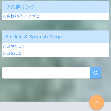
その他リンク
☆髙橋裕子アメブロ
English & Spanish Page
☆SPANISH
☆ENGLISH