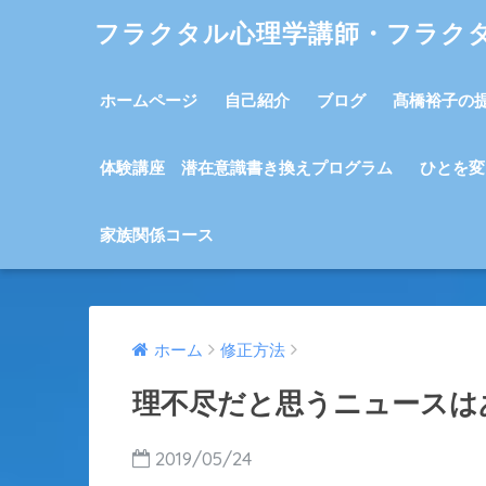
フラクタル心理学講師・フラク
ホームページ
自己紹介
ブログ
髙橋裕子の
体験講座 潜在意識書き換えプログラム
ひとを変
家族関係コース
ホーム
修正方法
理不尽だと思うニュースは
2019/05/24