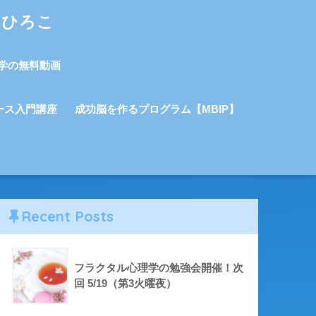
しひろこ
学の無料動画
ース入門講座
成功脳を作るプログラム【MBIP】
Recent Posts
フラクタル心理学の勉強会開催！次
回 5/19（第3火曜夜）