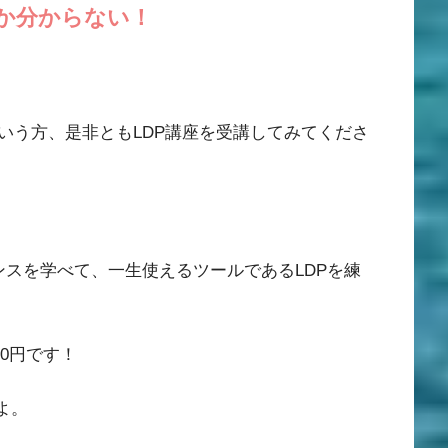
か分からない！
いう方、是非とも
LDP
講座を受講してみてくださ
ンスを学べて、一生使えるツールである
LDP
を練
80
円です！
よ。