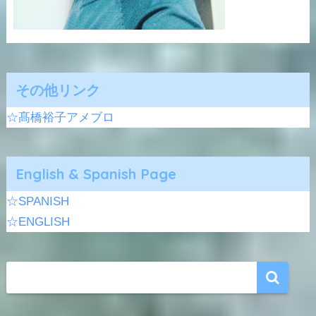
その他リンク
☆髙橋裕子アメブロ
English & Spanish Page
☆SPANISH
☆ENGLISH