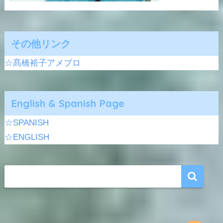
その他リンク
☆髙橋裕子アメブロ
English & Spanish Page
☆SPANISH
☆ENGLISH