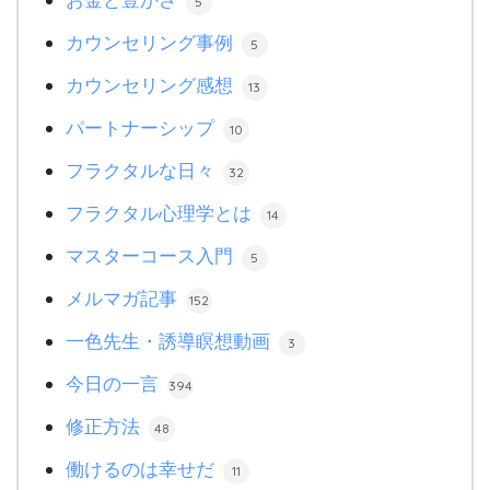
5
カウンセリング事例
5
カウンセリング感想
13
パートナーシップ
10
フラクタルな日々
32
フラクタル心理学とは
14
マスターコース入門
5
メルマガ記事
152
一色先生・誘導瞑想動画
3
今日の一言
394
修正方法
48
働けるのは幸せだ
11