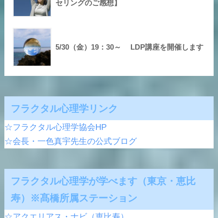
セリングのご感想】
5/30（金）19：30～ LDP講座を開催します
フラクタル心理学リンク
☆フラクタル心理学協会HP
☆会長・一色真宇先生の公式ブログ
フラクタル心理学が学べます（東京・恵比
寿）※髙橋所属ステーション
☆アクエリアス・ナビ（恵比寿）