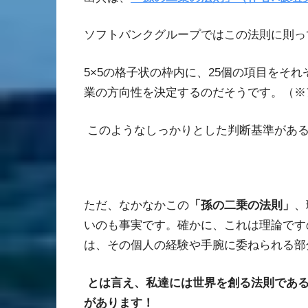
ソフトバンクグループではこの法則に則っ
5
×
5
の格子状の枠内に、
25
個の項目をそれ
業の方向性を決定するのだそうです。（※
このようなしっかりとした判断基準があ
ただ、なかなかこの
「孫の二乗の法則」
、
いのも事実です。確かに、これは理論です
は、その個人の経験や手腕に委ねられる部
とは言え、私達には世界を創る法則であ
があります！