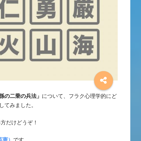
孫の二乗の兵法」
について、フラク心理学的にど
してみました。
い方だけどうぞ！
英憲）
です。