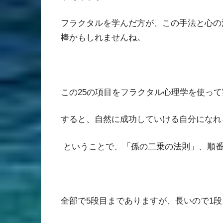
フラクタルを学んだ方が、この手法と心の
棒かもしれませんね。
この
25
の項目をフラクタル心理学を使って
すると、自然に成功していける自分になれ
ということで、「孫の二乗の法則」、順
全部で
5
段目までありますが、長いので
1
段