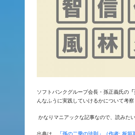
ソフトバンクグループ会長・孫正義氏の
「
んなふうに実践していけるかについて考察
かなりマニアックな記事なので、読みた
出典は、
「孫の二乗の法則」（作者
:
板垣