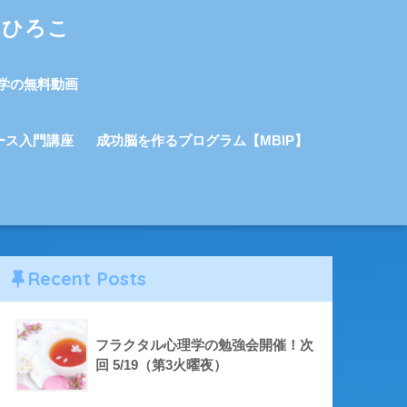
しひろこ
学の無料動画
ース入門講座
成功脳を作るプログラム【MBIP】
Recent Posts
フラクタル心理学の勉強会開催！次
回 5/19（第3火曜夜）