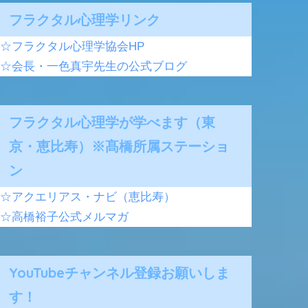
フラクタル心理学リンク
☆フラクタル心理学協会HP
☆会長・一色真宇先生の公式ブログ
フラクタル心理学が学べます（東
京・恵比寿）※髙橋所属ステーショ
ン
☆アクエリアス・ナビ（恵比寿）
☆高橋裕子公式メルマガ
YouTubeチャンネル登録お願いしま
す！