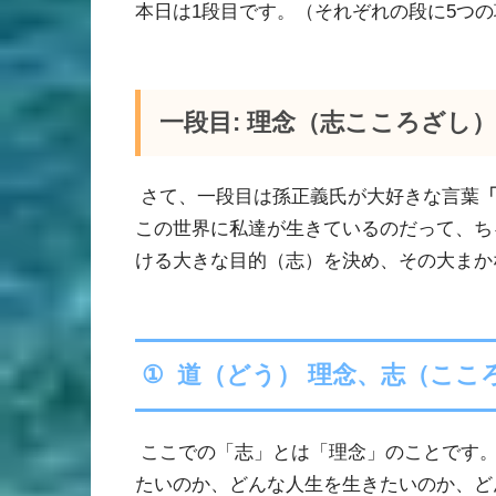
本日は
1
段目です。（それぞれの段に
5
つの
一段目
:
理念（志こころざし
さて、一段目は孫正義氏が大好きな言葉
この世界に私達が生きているのだって、ち
ける大きな目的（志）を決め、その大まか
①
道（どう） 理念、志（ここ
ここでの「志」とは「理念」のことです
たいのか、どんな人生を生きたいのか、ど