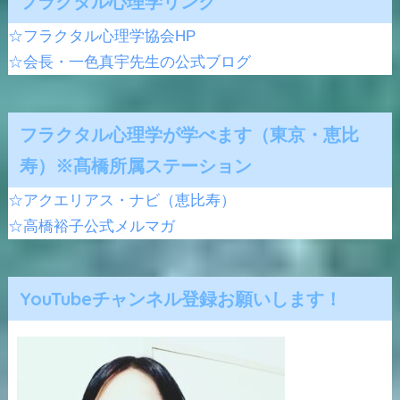
フラクタル心理学リンク
☆フラクタル心理学協会HP
☆会長・一色真宇先生の公式ブログ
フラクタル心理学が学べます（東京・恵比
寿）※髙橋所属ステーション
☆アクエリアス・ナビ（恵比寿）
☆高橋裕子公式メルマガ
YouTubeチャンネル登録お願いします！