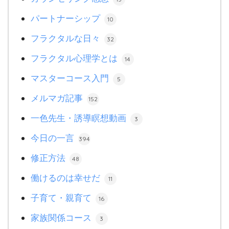
パートナーシップ
10
フラクタルな日々
32
フラクタル心理学とは
14
マスターコース入門
5
メルマガ記事
152
一色先生・誘導瞑想動画
3
今日の一言
394
修正方法
48
働けるのは幸せだ
11
子育て・親育て
16
家族関係コース
3