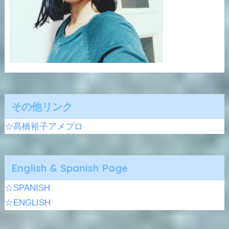
その他リンク
☆髙橋裕子アメブロ
English & Spanish Page
☆SPANISH
☆ENGLISH