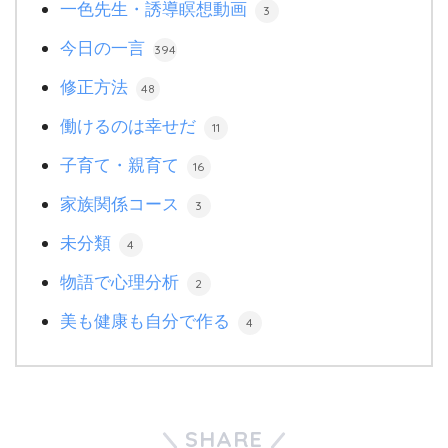
一色先生・誘導瞑想動画
3
今日の一言
394
修正方法
48
働けるのは幸せだ
11
子育て・親育て
16
家族関係コース
3
未分類
4
物語で心理分析
2
美も健康も自分で作る
4
SHARE