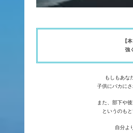
【本
強
もしもあな
子供にバカにさ
また、部下や後
というのもと
自分よ