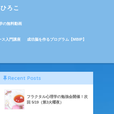
しひろこ
学の無料動画
ース入門講座
成功脳を作るプログラム【MBIP】
Recent Posts
フラクタル心理学の勉強会開催！次
回 5/19（第3火曜夜）