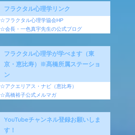
フラクタル心理学リンク
☆フラクタル心理学協会HP
☆会長・一色真宇先生の公式ブログ
フラクタル心理学が学べます（東
京・恵比寿）※髙橋所属ステーショ
ン
☆アクエリアス・ナビ（恵比寿）
☆高橋裕子公式メルマガ
YouTubeチャンネル登録お願いしま
す！