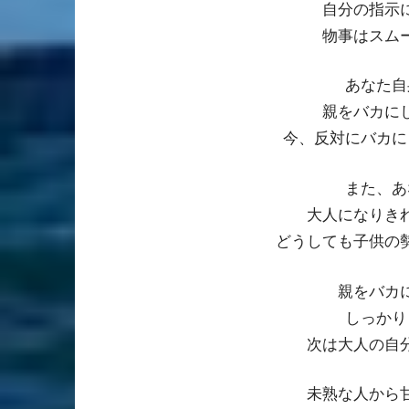
自分の指示
物事はスム
あなた自
親をバカに
今、反対にバカに
また、あ
大人になりき
どうしても子供の
親をバカ
しっかり
次は大人の自
未熟な人から