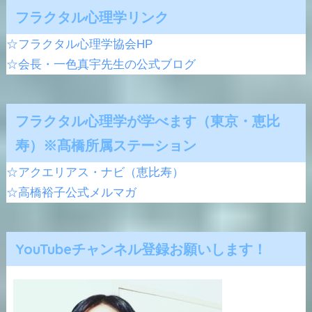
フラクタル心理学リンク
☆フラクタル心理学協会HP
☆会長・一色真宇先生の公式ブログ
フラクタル心理学が学べます（東京・恵比
寿）※髙橋所属ステーション
☆アクエリアス・ナビ（恵比寿）
☆高橋裕子公式メルマガ
YouTubeチャンネル登録お願いします！