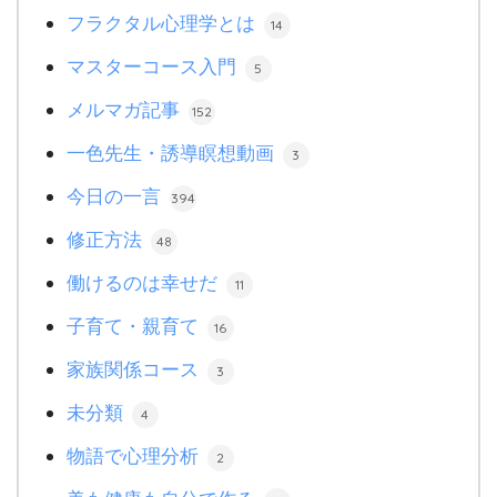
フラクタル心理学とは
14
マスターコース入門
5
メルマガ記事
152
一色先生・誘導瞑想動画
3
今日の一言
394
修正方法
48
働けるのは幸せだ
11
子育て・親育て
16
家族関係コース
3
未分類
4
物語で心理分析
2