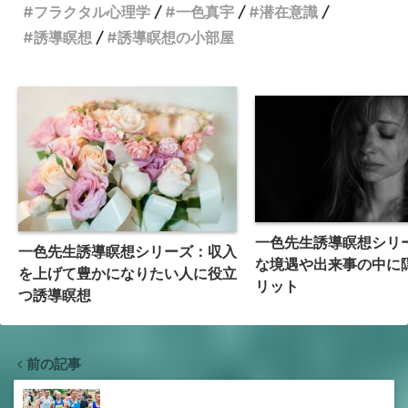
フラクタル心理学
一色真宇
潜在意識
誘導瞑想
誘導瞑想の小部屋
一色先生誘導瞑想シリ
一色先生誘導瞑想シリーズ：収入
な境遇や出来事の中に
を上げて豊かになりたい人に役立
リット
つ誘導瞑想
前の記事