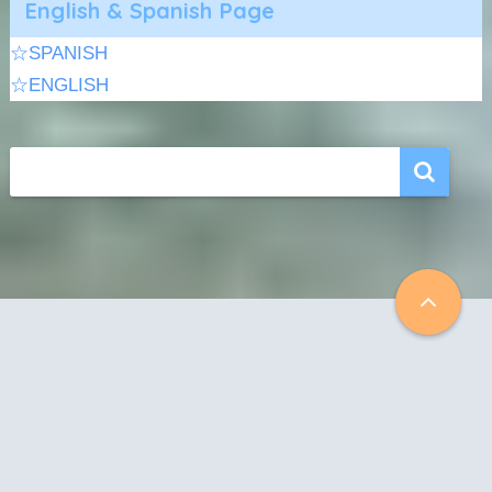
English & Spanish Page
☆SPANISH
☆ENGLISH