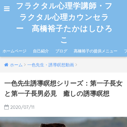
フラクタル心理学講師・フ
ラクタル心理カウンセラ
ー 髙橋裕子たかはしひろ
こ
ホームページ
自己紹介
ブログ
髙橋裕子の提供メニュー
ホーム
一色先生・誘導瞑想動画
一色先生誘導瞑想シリーズ：第一子長女
と第一子長男必見 癒しの誘導瞑想
2020/07/11