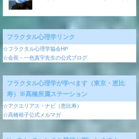
フラクタル心理学リンク
☆フラクタル心理学協会HP
☆会長・一色真宇先生の公式ブログ
フラクタル心理学が学べます（東京・恵比
寿）※髙橋所属ステーション
☆アクエリアス・ナビ（恵比寿）
☆高橋裕子公式メルマガ