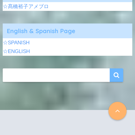
☆髙橋裕子アメブロ
English & Spanish Page
☆SPANISH
☆ENGLISH