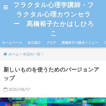
フラクタル心理学講師・フ
ラクタル心理カウンセラ
ー 髙橋裕子たかはしひろ
こ
ホームページ
自己紹介
ブログ
髙橋裕子の提供メニュー
ホーム
今日の一言
新しいものを使うためのバージョンア
ップ
2020/08/17