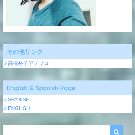
その他リンク
☆髙橋裕子アメブロ
English & Spanish Page
☆SPANISH
☆ENGLISH