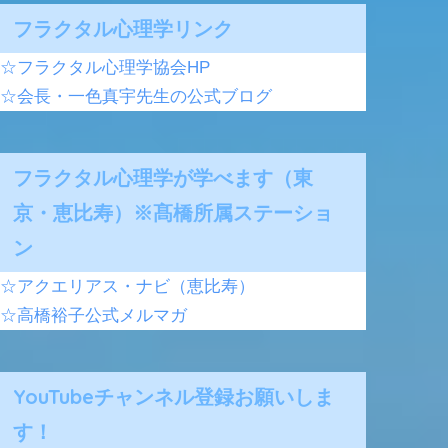
フラクタル心理学リンク
☆フラクタル心理学協会HP
☆会長・一色真宇先生の公式ブログ
フラクタル心理学が学べます（東
京・恵比寿）※髙橋所属ステーショ
ン
☆アクエリアス・ナビ（恵比寿）
☆高橋裕子公式メルマガ
YouTubeチャンネル登録お願いしま
す！