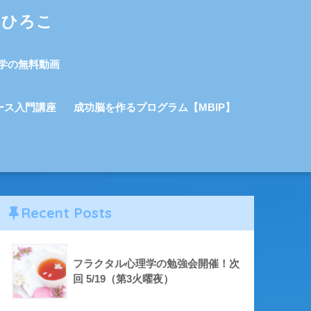
しひろこ
学の無料動画
ース入門講座
成功脳を作るプログラム【MBIP】
Recent Posts
フラクタル心理学の勉強会開催！次
回 5/19（第3火曜夜）