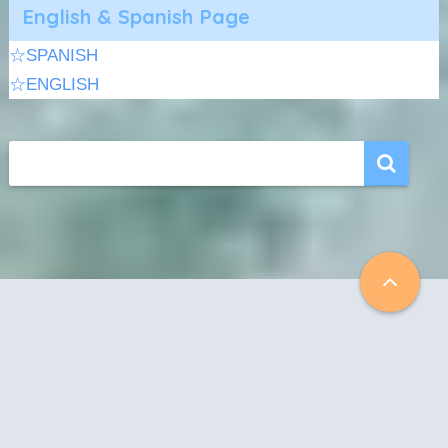
English & Spanish Page
☆SPANISH
☆ENGLISH