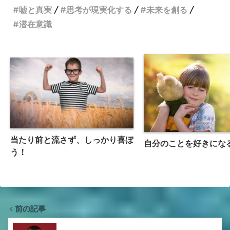
嘘と真実
思考が現実化する
未来を創る
潜在意識
当たり前と流さず、しっかり喜ぼ
自分のことを好きにな
う！
前の記事