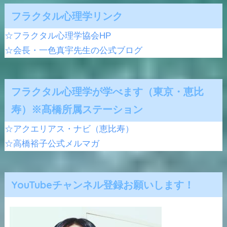
フラクタル心理学リンク
☆フラクタル心理学協会HP
☆会長・一色真宇先生の公式ブログ
フラクタル心理学が学べます（東京・恵比
寿）※髙橋所属ステーション
☆アクエリアス・ナビ（恵比寿）
☆高橋裕子公式メルマガ
YouTubeチャンネル登録お願いします！