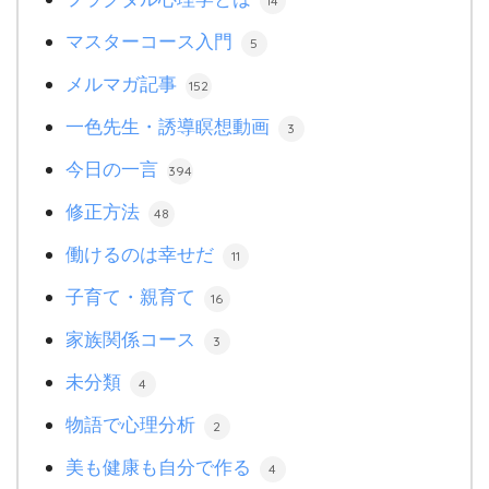
14
マスターコース入門
5
メルマガ記事
152
一色先生・誘導瞑想動画
3
今日の一言
394
修正方法
48
働けるのは幸せだ
11
子育て・親育て
16
家族関係コース
3
未分類
4
物語で心理分析
2
美も健康も自分で作る
4