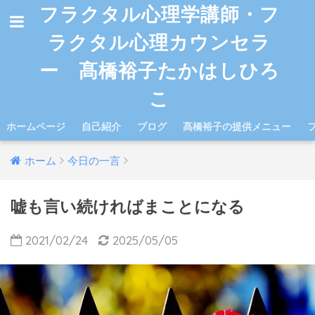
フラクタル心理学講師・フ
ラクタル心理カウンセラ
ー 髙橋裕子たかはしひろ
こ
ホームページ
自己紹介
ブログ
髙橋裕子の提供メニュー
ホーム
今日の一言
嘘も言い続ければまことになる
2021/02/24
2025/05/05