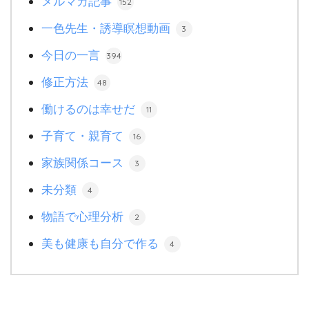
メルマガ記事
152
一色先生・誘導瞑想動画
3
今日の一言
394
修正方法
48
働けるのは幸せだ
11
子育て・親育て
16
家族関係コース
3
未分類
4
物語で心理分析
2
美も健康も自分で作る
4