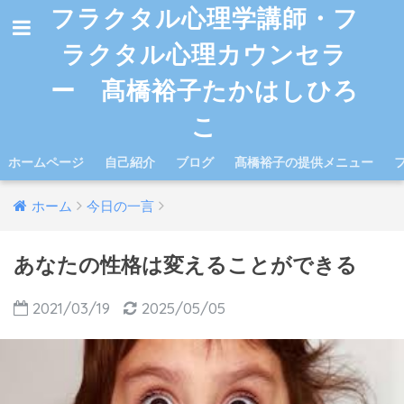
フラクタル心理学講師・フ
ラクタル心理カウンセラ
ー 髙橋裕子たかはしひろ
こ
ホームページ
自己紹介
ブログ
髙橋裕子の提供メニュー
ホーム
今日の一言
あなたの性格は変えることができる
2021/03/19
2025/05/05