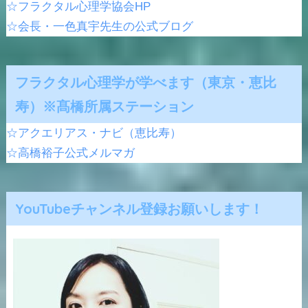
☆フラクタル心理学協会HP
☆会長・一色真宇先生の公式ブログ
フラクタル心理学が学べます（東京・恵比
寿）※髙橋所属ステーション
☆アクエリアス・ナビ（恵比寿）
☆高橋裕子公式メルマガ
YouTubeチャンネル登録お願いします！