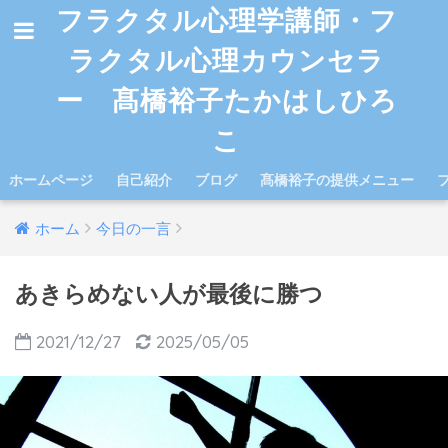
フラクタル心理学講師・フ
ラクタル心理カウンセラ
ー 髙橋裕子たかはしひろ
こ
ホームページ
自己紹介
ブログ
髙橋裕子の提供メニュー
ホーム
今日の一言
あきらめない人が最後に勝つ
2021/12/27
2025/05/05