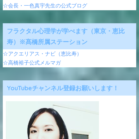
☆会長・一色真宇先生の公式ブログ
フラクタル心理学が学べます（東京・恵比
寿）※髙橋所属ステーション
☆アクエリアス・ナビ（恵比寿）
☆高橋裕子公式メルマガ
YouTubeチャンネル登録お願いします！