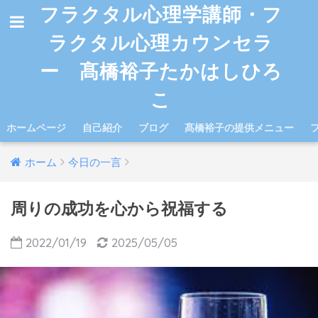
フラクタル心理学講師・フ
ラクタル心理カウンセラ
ー 髙橋裕子たかはしひろ
こ
ホームページ
自己紹介
ブログ
髙橋裕子の提供メニュー
ホーム
今日の一言
周りの成功を心から祝福する
2022/01/19
2025/05/05