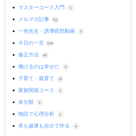
マスターコース入門
5
メルマガ記事
152
一色先生・誘導瞑想動画
3
今日の一言
394
修正方法
48
働けるのは幸せだ
11
子育て・親育て
16
家族関係コース
3
未分類
4
物語で心理分析
2
美も健康も自分で作る
4