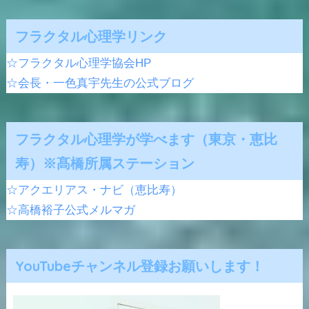
フラクタル心理学リンク
☆フラクタル心理学協会HP
☆会長・一色真宇先生の公式ブログ
フラクタル心理学が学べます（東京・恵比
寿）※髙橋所属ステーション
☆アクエリアス・ナビ（恵比寿）
☆高橋裕子公式メルマガ
YouTubeチャンネル登録お願いします！