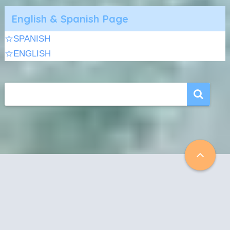
English & Spanish Page
☆SPANISH
☆ENGLISH