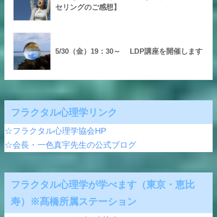
セリングのご感想】
5/30（金）19：30～ LDP講座を開催します
フラクタル心理学リンク
☆フラクタル心理学協会HP
☆会長・一色真宇先生の公式ブログ
フラクタル心理学が学べます（東京・恵比
寿）※髙橋所属ステーション