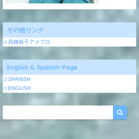
その他リンク
☆髙橋裕子アメブロ
English & Spanish Page
☆SPANISH
☆ENGLISH