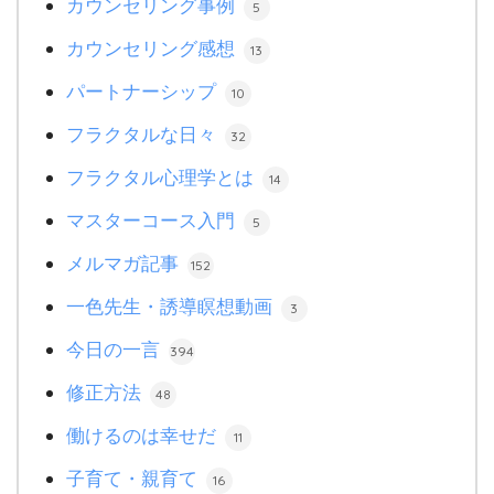
カウンセリング事例
5
カウンセリング感想
13
パートナーシップ
10
フラクタルな日々
32
フラクタル心理学とは
14
マスターコース入門
5
メルマガ記事
152
一色先生・誘導瞑想動画
3
今日の一言
394
修正方法
48
働けるのは幸せだ
11
子育て・親育て
16