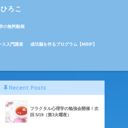
しひろこ
学の無料動画
ース入門講座
成功脳を作るプログラム【MBIP】
Recent Posts
フラクタル心理学の勉強会開催！次
回 5/19（第3火曜夜）