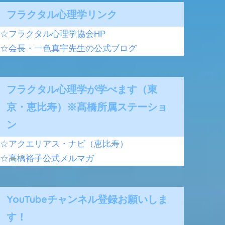
フラクタル心理学リンク
☆フラクタル心理学協会HP
☆会長・一色真宇先生の公式ブログ
フラクタル心理学が学べます（東
京・恵比寿）※髙橋所属ステーショ
ン
☆アクエリアス・ナビ（恵比寿）
☆高橋裕子公式メルマガ
YouTubeチャンネル登録お願いしま
す！