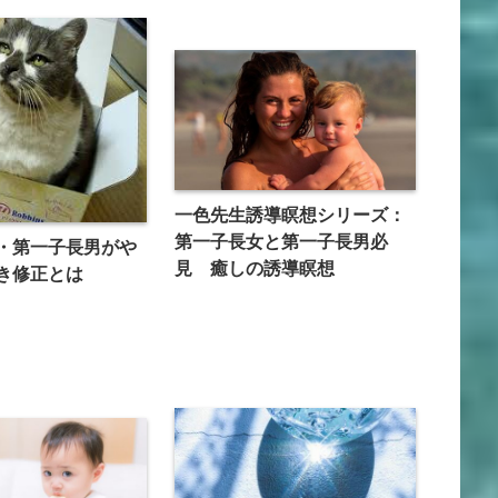
一色先生誘導瞑想シリーズ：
第一子長女と第一子長男必
・第一子長男がや
見 癒しの誘導瞑想
き修正とは