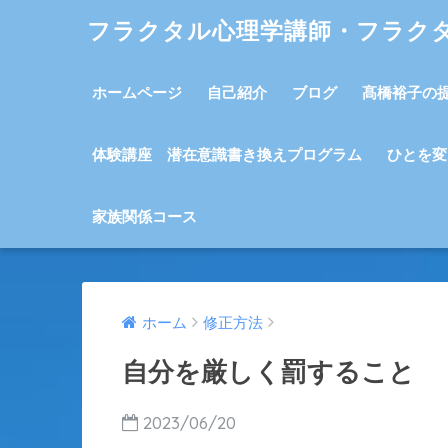
フラクタル心理学講師・フラク
ホームページ
自己紹介
ブログ
髙橋裕子の
体験講座 潜在意識書き換えプログラム
ひとを変
家族関係コース
ホーム
修正方法
自分を厳しく罰すること
2023/06/20