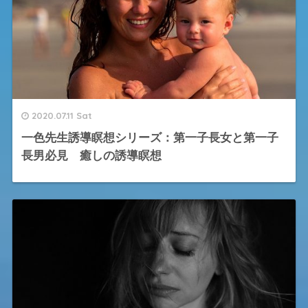
2020.07.11 Sat
一色先生誘導瞑想シリーズ：第一子長女と第一子
長男必見 癒しの誘導瞑想