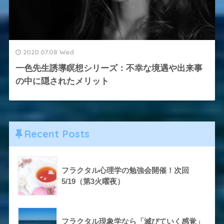
2020.07.08 Wed
一色先生誘導瞑想シリーズ：不幸な境遇や出来事
の中に隠されたメリット
Recent Posts
フラクタル心理学の勉強会開催！次回
5/19（第3火曜夜）
フラクタル現象学なら「滅びていく感覚」