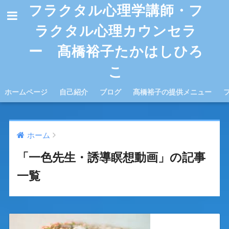
フラクタル心理学講師・フ
ラクタル心理カウンセラ
ー 髙橋裕子たかはしひろ
こ
ホームページ
自己紹介
ブログ
髙橋裕子の提供メニュー
ホーム
「一色先生・誘導瞑想動画」の記事
一覧