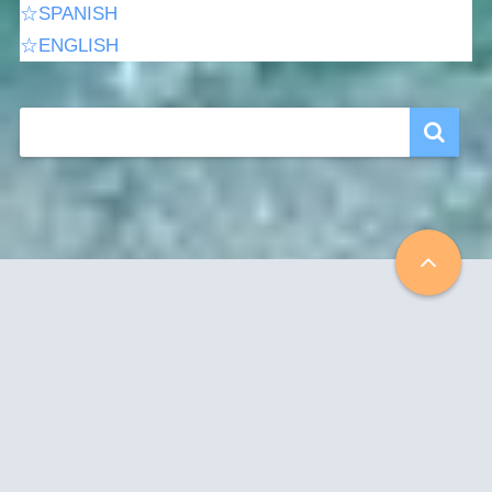
☆SPANISH
☆ENGLISH