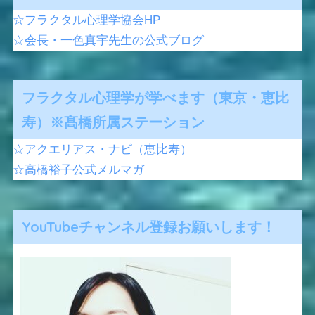
☆フラクタル心理学協会HP
☆会長・一色真宇先生の公式ブログ
フラクタル心理学が学べます（東京・恵比
寿）※髙橋所属ステーション
☆アクエリアス・ナビ（恵比寿）
☆高橋裕子公式メルマガ
YouTubeチャンネル登録お願いします！