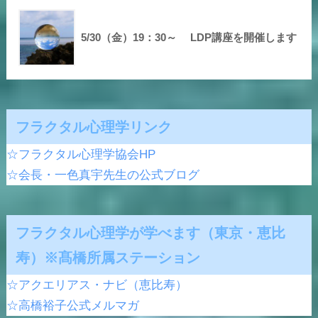
5/30（金）19：30～ LDP講座を開催します
フラクタル心理学リンク
☆フラクタル心理学協会HP
☆会長・一色真宇先生の公式ブログ
フラクタル心理学が学べます（東京・恵比
寿）※髙橋所属ステーション
☆アクエリアス・ナビ（恵比寿）
☆高橋裕子公式メルマガ