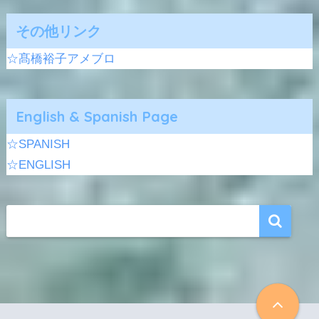
その他リンク
☆髙橋裕子アメブロ
English & Spanish Page
☆SPANISH
☆ENGLISH