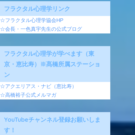
フラクタル心理学リンク
☆フラクタル心理学協会HP
☆会長・一色真宇先生の公式ブログ
フラクタル心理学が学べます（東
京・恵比寿）※髙橋所属ステーショ
ン
☆アクエリアス・ナビ（恵比寿）
☆高橋裕子公式メルマガ
YouTubeチャンネル登録お願いしま
す！