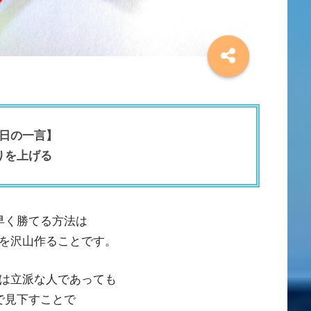
日の一言】
りを上げる
早く勝てる方法は
を沢山作ることです。
は立派な人であっても
で見下すことで