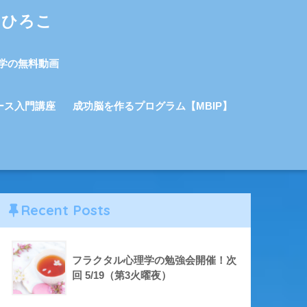
しひろこ
学の無料動画
ース入門講座
成功脳を作るプログラム【MBIP】
Recent Posts
フラクタル心理学の勉強会開催！次
回 5/19（第3火曜夜）