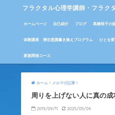
フラクタル心理学講師・フラク
ホームページ
自己紹介
ブログ
髙橋裕子の
体験講座 潜在意識書き換えプログラム
ひとを変
家族関係コース
ホーム
メルマガ記事
周りを上げない人に真の成
2019/09/11
2025/05/04