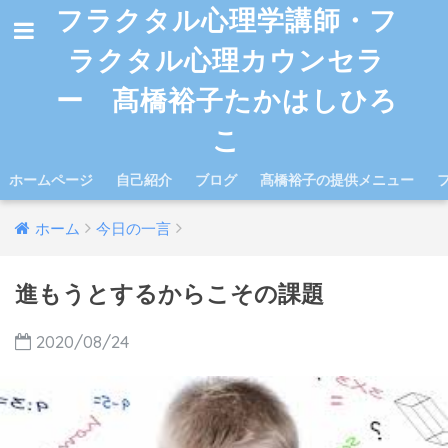
フラクタル心理学講師・フ
ラクタル心理カウンセラ
ー 髙橋裕子たかはしひろ
こ
ホームページ
自己紹介
ブログ
髙橋裕子の提供メニュー
ホーム
今日の一言
進もうとするからこその課題
2020/08/24