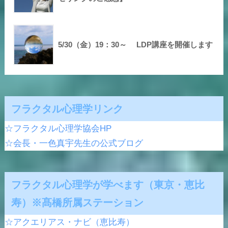
5/30（金）19：30～ LDP講座を開催します
フラクタル心理学リンク
☆フラクタル心理学協会HP
☆会長・一色真宇先生の公式ブログ
フラクタル心理学が学べます（東京・恵比
寿）※髙橋所属ステーション
☆アクエリアス・ナビ（恵比寿）