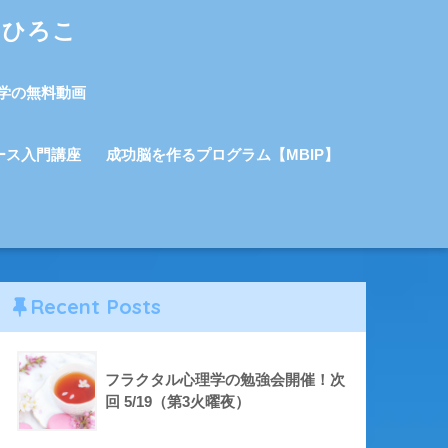
しひろこ
学の無料動画
ース入門講座
成功脳を作るプログラム【MBIP】
Recent Posts
フラクタル心理学の勉強会開催！次
回 5/19（第3火曜夜）