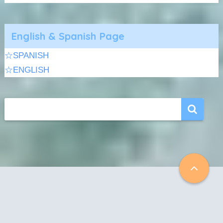
English & Spanish Page
☆SPANISH
☆ENGLISH