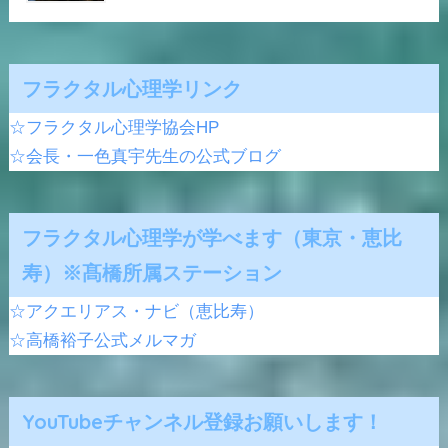
フラクタル心理学リンク
☆フラクタル心理学協会HP
☆会長・一色真宇先生の公式ブログ
フラクタル心理学が学べます（東京・恵比
寿）※髙橋所属ステーション
☆アクエリアス・ナビ（恵比寿）
☆高橋裕子公式メルマガ
YouTubeチャンネル登録お願いします！