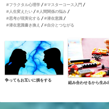
フラクタル心理学
マスターコース入門
人生変えたい
人間関係の悩み
思考が現実化する
潜在意識
潜在意識書き換え
自分とつながる
争ってもお互いに損をする
組み合わせるから生み