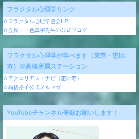
フラクタル心理学リンク
☆フラクタル心理学協会HP
☆会長・一色真宇先生の公式ブログ
フラクタル心理学が学べます（東京・恵比
寿）※髙橋所属ステーション
☆アクエリアス・ナビ（恵比寿）
☆高橋裕子公式メルマガ
YouTubeチャンネル登録お願いします！