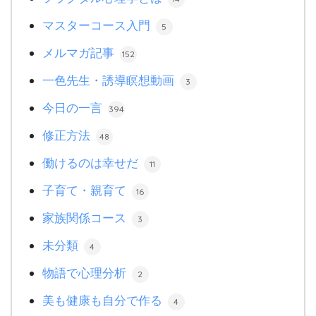
マスターコース入門
5
メルマガ記事
152
一色先生・誘導瞑想動画
3
今日の一言
394
修正方法
48
働けるのは幸せだ
11
子育て・親育て
16
家族関係コース
3
未分類
4
物語で心理分析
2
美も健康も自分で作る
4