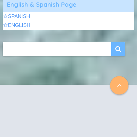
English & Spanish Page
☆SPANISH
☆ENGLISH