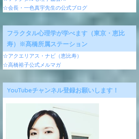
☆会長・一色真宇先生の公式ブログ
フラクタル心理学が学べます（東京・恵比
寿）※髙橋所属ステーション
☆アクエリアス・ナビ（恵比寿）
☆高橋裕子公式メルマガ
YouTubeチャンネル登録お願いします！