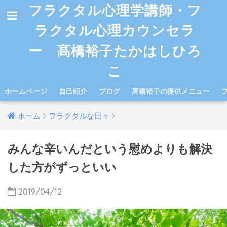
フラクタル心理学講師・フ
ラクタル心理カウンセラ
ー 髙橋裕子たかはしひろ
こ
ホームページ
自己紹介
ブログ
髙橋裕子の提供メニュー
ホーム
フラクタルな日々
みんな辛いんだという慰めよりも解決
した方がずっといい
2019/04/12