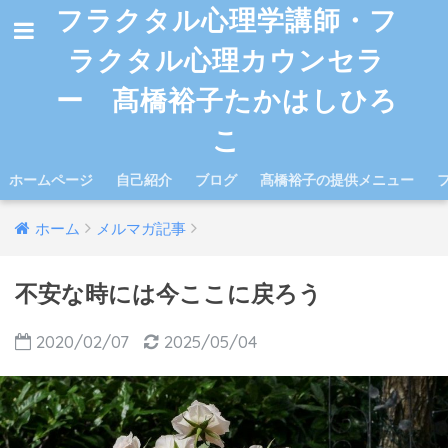
フラクタル心理学講師・フ
ラクタル心理カウンセラ
ー 髙橋裕子たかはしひろ
こ
ホームページ
自己紹介
ブログ
髙橋裕子の提供メニュー
ホーム
メルマガ記事
不安な時には今ここに戻ろう
2020/02/07
2025/05/04