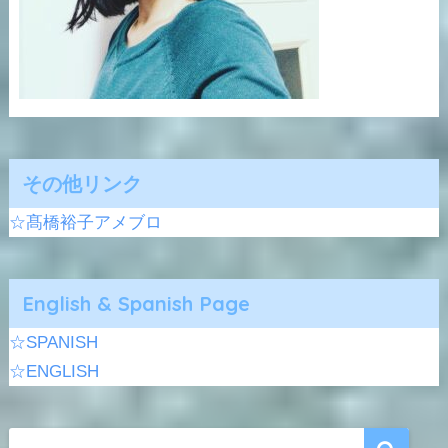
その他リンク
☆髙橋裕子アメブロ
English & Spanish Page
☆SPANISH
☆ENGLISH