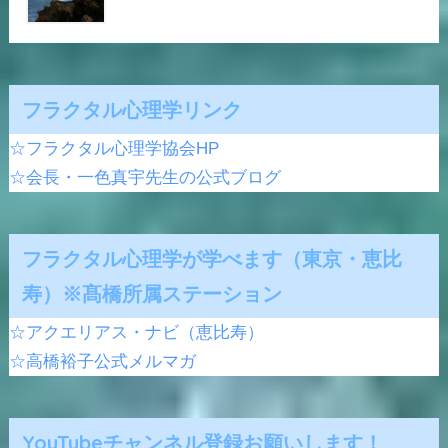
フラクタル心理学リンク
☆フラクタル心理学協会HP
☆会長・一色真宇先生の公式ブログ
フラクタル心理学が学べます（東京・恵比
寿）※髙橋所属ステーション
☆アクエリアス・ナビ（恵比寿）
☆高橋裕子公式メルマガ
YouTubeチャンネル登録お願いします！