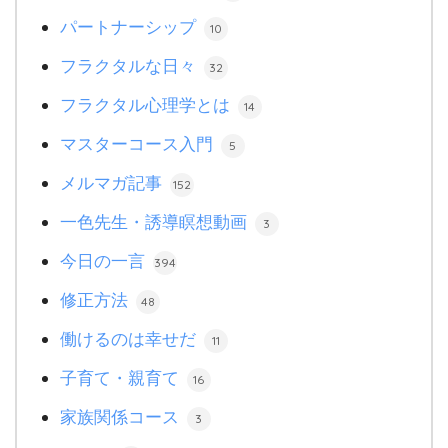
パートナーシップ
10
フラクタルな日々
32
フラクタル心理学とは
14
マスターコース入門
5
メルマガ記事
152
一色先生・誘導瞑想動画
3
今日の一言
394
修正方法
48
働けるのは幸せだ
11
子育て・親育て
16
家族関係コース
3