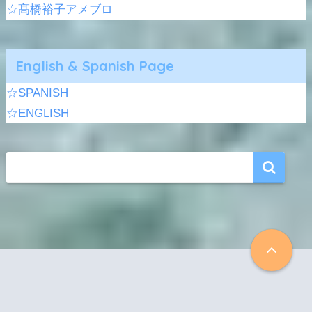
☆髙橋裕子アメブロ
English & Spanish Page
☆SPANISH
☆ENGLISH