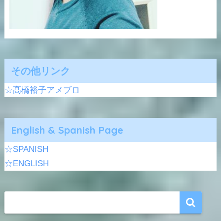
その他リンク
☆髙橋裕子アメブロ
English & Spanish Page
☆SPANISH
☆ENGLISH