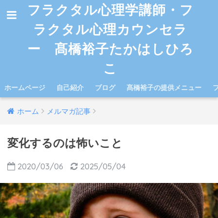
フラクタル心理学講師・フ
ラクタル心理カウンセラ
ー 髙橋裕子たかはしひろ
こ
ホームページ
自己紹介
ブログ
髙橋裕子の提供メニュー
ホーム
メルマガ記事
変化するのは怖いこと
2020/03/06
2025/05/04