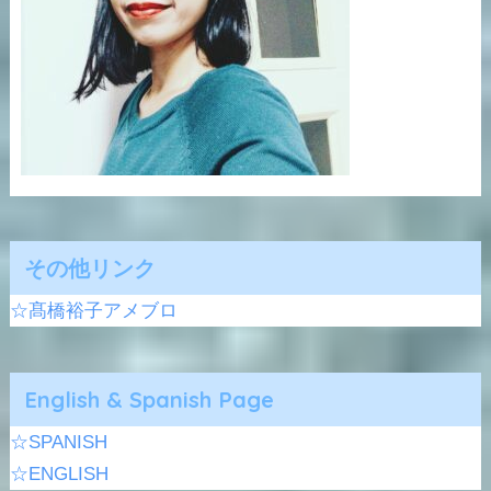
その他リンク
☆髙橋裕子アメブロ
English & Spanish Page
☆SPANISH
☆ENGLISH