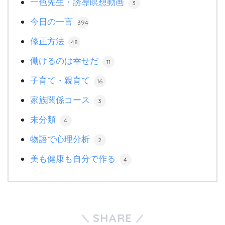
一色先生・誘導瞑想動画
3
今日の一言
394
修正方法
48
働けるのは幸せだ
11
子育て・親育て
16
家族関係コース
3
未分類
4
物語で心理分析
2
美も健康も自分で作る
4
SHARE