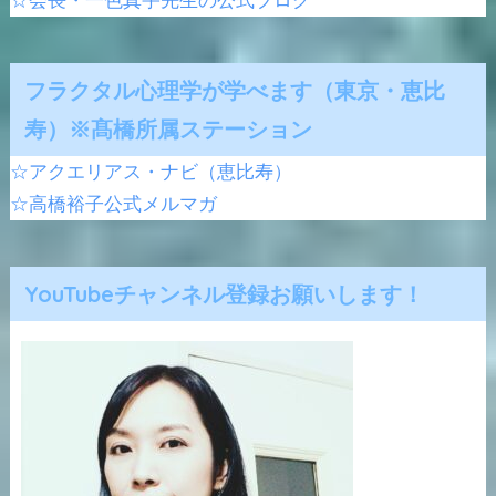
☆会長・一色真宇先生の公式ブログ
フラクタル心理学が学べます（東京・恵比
寿）※髙橋所属ステーション
☆アクエリアス・ナビ（恵比寿）
☆高橋裕子公式メルマガ
YouTubeチャンネル登録お願いします！