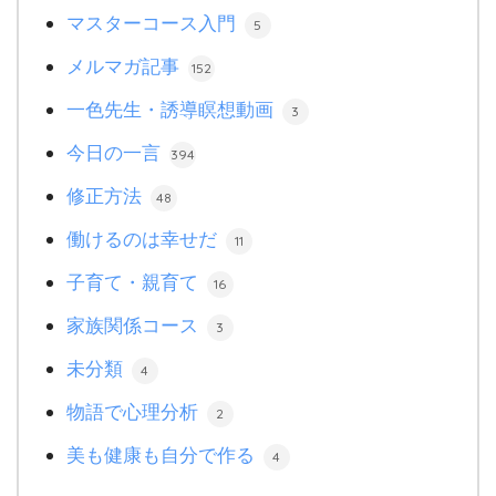
マスターコース入門
5
メルマガ記事
152
一色先生・誘導瞑想動画
3
今日の一言
394
修正方法
48
働けるのは幸せだ
11
子育て・親育て
16
家族関係コース
3
未分類
4
物語で心理分析
2
美も健康も自分で作る
4