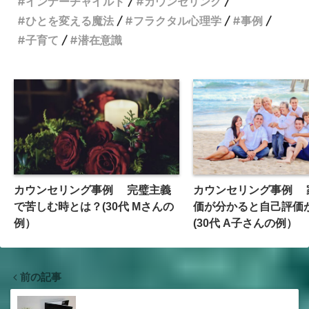
インナーチャイルド
カウンセリング
ひとを変える魔法
フラクタル心理学
事例
子育て
潜在意識
カウンセリング事例 完璧主義
カウンセリング事例 
で苦しむ時とは？(30代 Mさんの
価が分かると自己評価
例）
(30代 A子さんの例）
前の記事