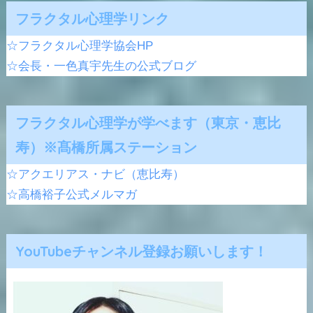
フラクタル心理学リンク
☆フラクタル心理学協会HP
☆会長・一色真宇先生の公式ブログ
フラクタル心理学が学べます（東京・恵比
寿）※髙橋所属ステーション
☆アクエリアス・ナビ（恵比寿）
☆高橋裕子公式メルマガ
YouTubeチャンネル登録お願いします！