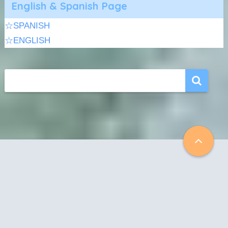
English & Spanish Page
☆SPANISH
☆ENGLISH