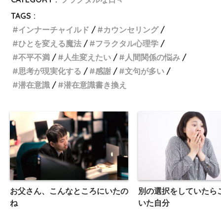
TAGS :
インナーチャイルド
カウンセリング
ひとを変える魔法
フラクタル心理学
不平不満
人生変えたい
人間関係の悩み
思考が現実化する
感謝
文句が多い
潜在意識
潜在意識書き換え
お父さん、こんなところにいたの
別の選択をしていたら
ね
いた自分