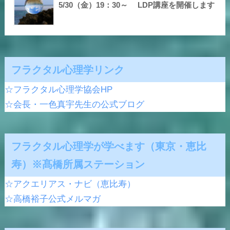
5/30（金）19：30～ LDP講座を開催します
フラクタル心理学リンク
☆フラクタル心理学協会HP
☆会長・一色真宇先生の公式ブログ
フラクタル心理学が学べます（東京・恵比
寿）※髙橋所属ステーション
☆アクエリアス・ナビ（恵比寿）
☆高橋裕子公式メルマガ