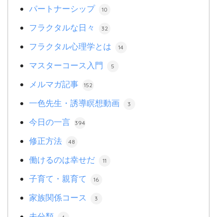
パートナーシップ
10
フラクタルな日々
32
フラクタル心理学とは
14
マスターコース入門
5
メルマガ記事
152
一色先生・誘導瞑想動画
3
今日の一言
394
修正方法
48
働けるのは幸せだ
11
子育て・親育て
16
家族関係コース
3
未分類