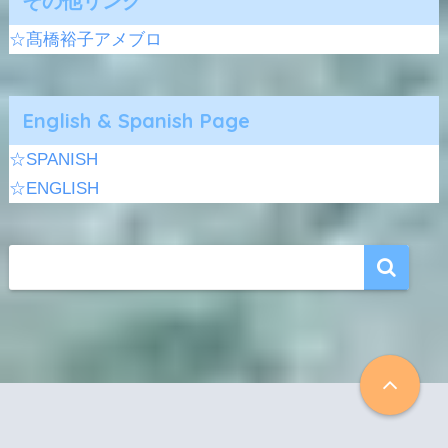
その他リンク
☆髙橋裕子アメブロ
English & Spanish Page
☆SPANISH
☆ENGLISH