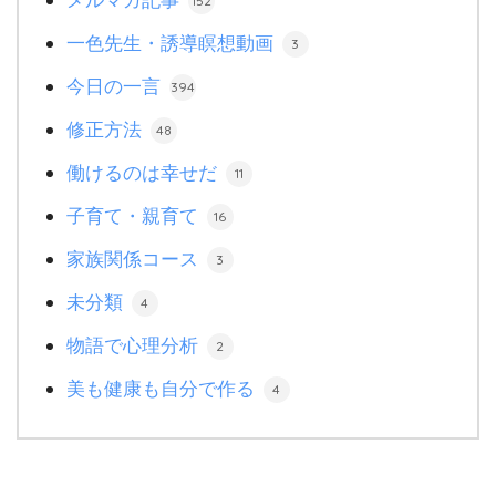
152
一色先生・誘導瞑想動画
3
今日の一言
394
修正方法
48
働けるのは幸せだ
11
子育て・親育て
16
家族関係コース
3
未分類
4
物語で心理分析
2
美も健康も自分で作る
4