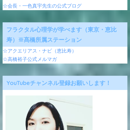
☆会長・一色真宇先生の公式ブログ
フラクタル心理学が学べます（東京・恵比
寿）※髙橋所属ステーション
☆アクエリアス・ナビ（恵比寿）
☆高橋裕子公式メルマガ
YouTubeチャンネル登録お願いします！