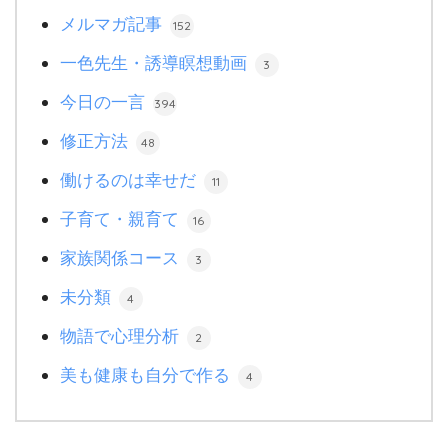
メルマガ記事
152
一色先生・誘導瞑想動画
3
今日の一言
394
修正方法
48
働けるのは幸せだ
11
子育て・親育て
16
家族関係コース
3
未分類
4
物語で心理分析
2
美も健康も自分で作る
4