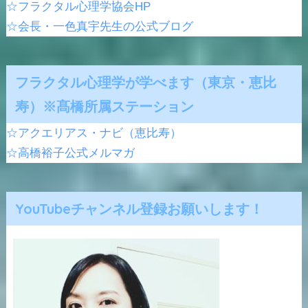
☆フラクタル心理学協会HP
☆会長・一色真宇先生の公式ブログ
フラクタル心理学が学べます（東京・恵比
寿）※髙橋所属ステーション
☆アクエリアス・ナビ（恵比寿）
☆高橋裕子公式メルマガ
YouTubeチャンネル登録お願いします！