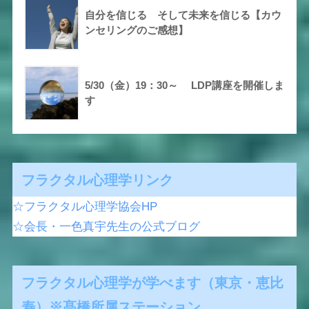
自分を信じる そして未来を信じる【カウ
ンセリングのご感想】
5/30（金）19：30～ LDP講座を開催しま
す
フラクタル心理学リンク
☆フラクタル心理学協会HP
☆会長・一色真宇先生の公式ブログ
フラクタル心理学が学べます（東京・恵比
寿）※髙橋所属ステーション