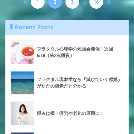
1
2
3
…
16
Recent Posts
フラクタル心理学の勉強会開催！次回
5/19（第3火曜夜）
フラクタル現象学なら「滅びていく感覚」
がただの錯覚だと分かる
恨みは損！疲労や老化の原因に！