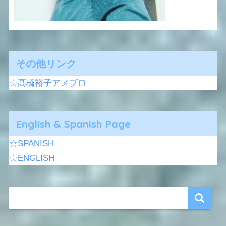
その他リンク
☆髙橋裕子アメブロ
English & Spanish Page
☆SPANISH
☆ENGLISH